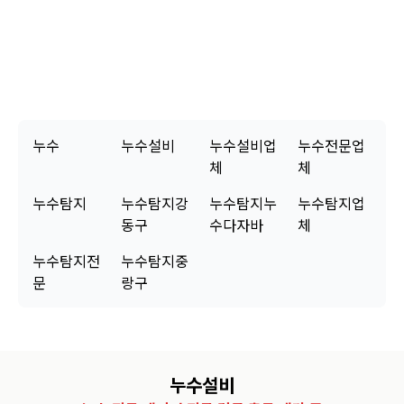
특히, 저희가 시공한 부분에 대해서는 2년간 무상 A/S를 보장해 드리니 혹시라도 문
제가 발생하면 언제든지 편하게 연락 주세요. 고객님의 만족이 저의 가장 큰 보람입
니다. 누수 관련 궁금한 점이 있으시면 언제든지 문의해주세요. 친절하게 상담해 드
리겠습니다.
누수
누수설비
누수설비업
누수전문업
체
체
누수탐지
누수탐지강
누수탐지누
누수탐지업
동구
수다자바
체
누수탐지전
누수탐지중
문
랑구
누수설비