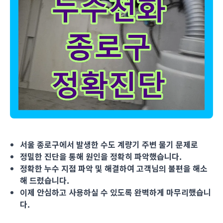
서울 종로구에서 발생한 수도 계량기 주변 물기 문제로 정밀한 진
서울 종로구에서 발생한 수도 계량기 주변 물기 문제로
정밀한 진단을 통해 원인을 정확히 파악했습니다.
정확한 누수 지점 파악 및 해결하여 고객님의 불편을 해소
해 드렸습니다.
이제 안심하고 사용하실 수 있도록 완벽하게 마무리했습니
다.