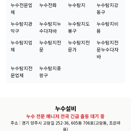
누수전문업
누수전화
누수탐지
누수탐지강
체
동구
누수탐지관
누수탐지누
누수탐지도
누수탐지비
악구
수다자바
봉구
용
누수탐지업
누수탐지전
누수탐지전
누수탐지전
체
문
문가
문누수다자
바
누수탐지전
누수탐지중
문업체
랑구
누수설비
누수 전문 매니저 전국 긴급 출동 대기 중
주소 : 경기 양주시 고암길 252-36, 605동 706호(고암동, 조은마
을)