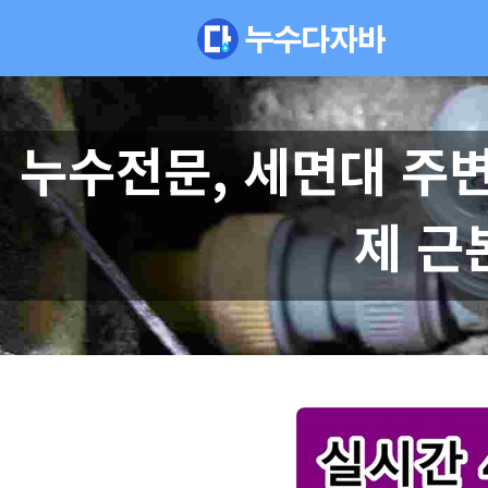
누수전문, 세면대 주
제 근