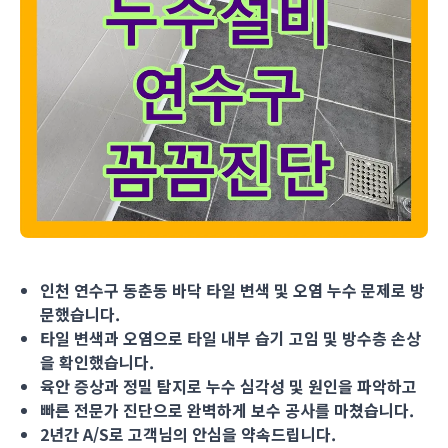
인천 연수구 동춘동 바닥 타일 변색 및 오염 누수 문제로 방문했습
인천 연수구 동춘동 바닥 타일 변색 및 오염 누수 문제로 방
문했습니다.
타일 변색과 오염으로 타일 내부 습기 고임 및 방수층 손상
을 확인했습니다.
육안 증상과 정밀 탐지로 누수 심각성 및 원인을 파악하고
빠른 전문가 진단으로 완벽하게 보수 공사를 마쳤습니다.
2년간 A/S로 고객님의 안심을 약속드립니다.