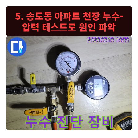
5. 송도동 아파트 천장 누수-
압력 테스트로 원인 파악
누수-탐지-전문가가-첨단-디지털-압력계를-이용해-수도관의-미