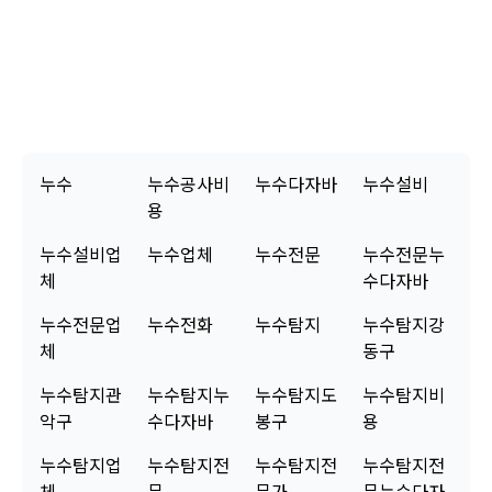
과정에서 고객님의 만족을 최우선으로 생각했습니다. 수리 후에도 혹시 모를 문제에
대비하여 2년간 무상 A/S를 약속드리니 안심하고 사용하셔도 좋습니다. 저희 업체을
믿고 맡겨주셔서 진심으로 감사합니다. 궁금한 점이 있으시면 언제든 누수전화번호
로 편하게 연락 주세요.
누수
누수공사비
누수다자바
누수설비
용
누수설비업
누수업체
누수전문
누수전문누
체
수다자바
누수전문업
누수전화
누수탐지
누수탐지강
체
동구
누수탐지관
누수탐지누
누수탐지도
누수탐지비
악구
수다자바
봉구
용
누수탐지업
누수탐지전
누수탐지전
누수탐지전
체
문
문가
문누수다자