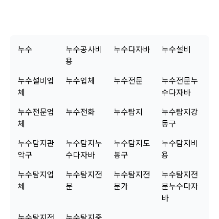
심하고 사용하셔도 좋습니다. 저희 누수탐지노원구를 믿고 맡겨주셔서 진심으로 감
사합니다. 궁금한 점이 있으시면 언제든 편하게 연락 주세요.
누수
누수공사비
누수다자바
누수설비
용
누수설비업
누수업체
누수전문
누수전문누
체
수다자바
누수전문업
누수전화
누수탐지
누수탐지강
체
동구
누수탐지관
누수탐지누
누수탐지도
누수탐지비
악구
수다자바
봉구
용
누수탐지업
누수탐지전
누수탐지전
누수탐지전
체
문
문가
문누수다자
바
누수탐지전
누수탐지중