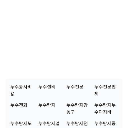
고객님, 모든 누수 공사가 깔끔하게 마무리되었습니다. 보시는 것처럼 수도 계량기를
통해 물의 흐름이 완전히 멈춘 것을 확인시켜 드렸습니다. 이는 저희가 진행한 탐지
와 보수 작업이 완벽하게 이루어졌음을 의미합니다. 저희는 단순히 문제를 해결하는
것을 넘어, 고객님께서 안심하고 생활하실 수 있도록 최선을 다하고 있습니다. 사용
된 모든 부속은 정품이며, 꼼꼼한 시공으로 재발 방지에 힘썼습니다. 혹시라도 2년
이내에 동일한 문제로 불편함이 발생한다면 언제든지 누수탐지노원구로 연락 주십
시오. 신속하게 다시 방문하여 무상으로 점검 및 조치해 드리겠습니다. 고객님의 편
안한 일상을 위해 항상 노력하겠습니다. 믿고 맡겨주셔서 감사합니다.
누수공사비
누수설비
누수전문
누수전문업
용
체
누수전화
누수탐지
누수탐지강
누수탐지누
동구
수다자바
누수탐지도
누수탐지업
누수탐지전
누수탐지중