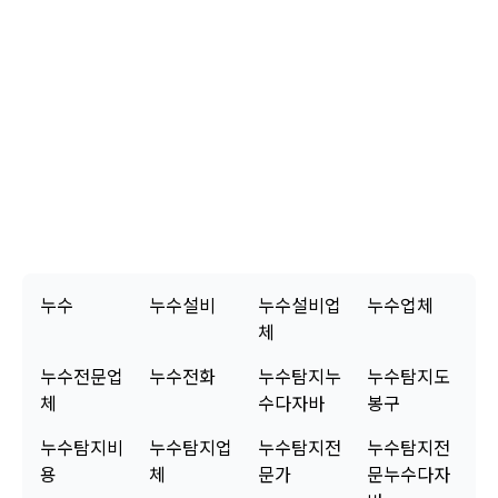
고객님, 모든 누수 공사가 깔끔하게 마무리되었습니다. 보시는 것처럼 수도 계량기를
통해 물의 흐름이 완전히 멈춘 것을 확인시켜 드렸습니다. 이는 저희가 진행한 탐지
와 보수 작업이 완벽하게 이루어졌음을 의미합니다. 저희는 단순히 문제를 해결하는
것을 넘어, 고객님께서 안심하고 생활하실 수 있도록 최선을 다하고 있습니다. 사용
된 모든 부속은 정품이며, 꼼꼼한 시공으로 재발 방지에 힘썼습니다. 혹시라도 2년
이내에 동일한 문제로 불편함이 발생한다면 언제든지 누수탐지노원구로 연락 주십
시오. 신속하게 다시 방문하여 무상으로 점검 및 조치해 드리겠습니다. 고객님의 편
안한 일상을 위해 항상 노력하겠습니다. 믿고 맡겨주셔서 감사합니다.
누수
누수설비
누수설비업
누수업체
체
누수전문업
누수전화
누수탐지누
누수탐지도
체
수다자바
봉구
누수탐지비
누수탐지업
누수탐지전
누수탐지전
용
체
문가
문누수다자