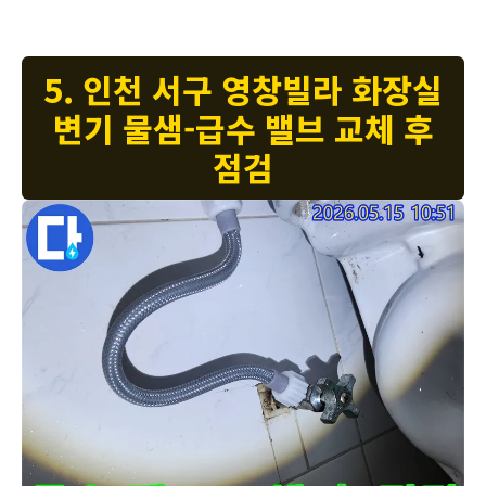
5. 인천 서구 영창빌라 화장실
변기 물샘-급수 밸브 교체 후
점검