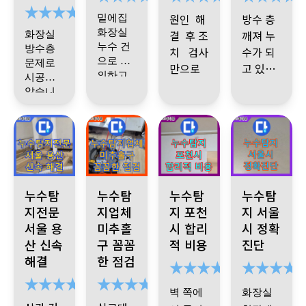
끔하게
서 문제
하게 마
문제라
서 물 새
체 불러
기었어
알려 주
해주셔
가 있다
무리 하
원인 해
방수 층
밑에집
요
하시네
는 것 때
봤는데
세요
서 정말
는 걸 찾
셨는지
화장실
결 후 조
깨져 누
화장실
요
.
해결
문에 불
다자바
만족합
아내셨
누수 건
딱 감이
방수층
치 검사
수가 되
하려면
렀는데
에서 드
으로 문
니다. 다
문제로
습니다.
옵니다.
만으로
고 있음
욕조 완
우리집
디어 해
의하고
시공받
음에 또
본세대
우리집
이렇게
을
빠르고
배관 문
전 빼야
시공받
화장실
결해 주
았습니
문제가
천장에
누수가
제였는
명확 할
정확하
아랫집
았습니
다
~~
된다는
방수처
셨네요
.
데 배관
생기면
서 공용
있다 이
천장에
수가~~
게 원인
다
.
데 어차
리 하니
오래된
안에 아
서 물이
망설임
부 배관
런 분들
감사합
판단해
파트 처
피 조만
까 해결
건물이
샌다길
없이 여
을 타고
은다른
검사 엄
니다
주셨습
굿~~~~
음 공사
래 처음
간 인테
됐어요
라 이전
기로 연
내려오
곳에서
청 꼼꼼
근데 기
니다
때부터
에 우리
리어 공
에 쓰던
하게 하
락할 거
는 누수
시간 낭
사님 하
서울 용산구 이태원동 누수 발생! 누수탐지노원구는 누수탐지전문업체
인천 미추홀구 숭의동 누수 발생 공압 검사 결과 
포천 누수 해결! 정확한 누수 원
광진구 누수, 누
볼트가
집은 멀
시고 딱
누수탐
사하려
누수탐
누수탐
누수탐
시는 말
배관에
예요! 누
포인트
비말고
들어가
쩡한것
원인 찾
이 화장
지전문
지업체
지 포천
지 서울
고 했어
서 물이
수다자
까지 정
누수다
있었던
같은데
깔끔한
아서 필
실 배관
서울 용
미추홀
시 합리
시 정확
것 같다
서 그때
바 덕분
새서 탐
확히 특
자바에
싶었거
아무튼
마무리
요한 데
이나 방
고 하셨
산 신속
구 꼼꼼
적 비용
진단
든요
에 마음
정해주
같이 하
서 시공
지가 잘
만 공사
기사님
해주셔
수층 때
습니다
.
해결
한 점검
편히 지
셔서 전
하세요...
려고 검
안된거
해주십
문에 밑
설명도
서 감사
낼 수 있
문가답
강추강
니다
.
사비만
라고 해
에집에
알기 쉽
합니다
게 됐습
다고 느
추입니
벽 쪽에
화장실
물새는
내고 끝
서 교체
게 잘해