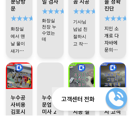
분당방
밀 검사
꼼 시공
을 정확
해주셔
문의드
끔하게
문
진단
서 안심
리기로
해주셔
됐어요.
했습니
서 정말
화장실
기사님
다.
만족합
천장 누
지인 소
화장실
넘넘 친
니다.
수였는
개로 다
에서 맨
절하시
다음에
데
자바에
날 물이
고 작업
도 문제
문의했
위층 오
새가지
도 깔끔
화장실
가 생기
수 하수
습니다.
기사님
고 힘들
천장 열
하게 잘
방수 공
면 망설
관
문제
께서 중
었는데
고 작업
해주세
사해야
로 시공
임 없이
간중간
기사님
하는데
하고 싹
요
한다고
!
누수다
빠르고
왜 이렇
잡혔습
오셔서
엄청 힘
변기랑
끝나고
자바에
군더더
게 됐고
그리고
니다
보시고
들어 보
공사하
세면대
보니까
연락할
기 없이
어떻게
기사님
김포 결로, 곰팡이 문제, 누수탐지노원구가 해결사! 합리적인 누수
하남시 미사 누수 발생! 직수 분배기 부식으로 인한
강원특별자치도 철원군 서면 와수로
고양시 누수업체,
처리해
공사까
이시는
고 나온
거예요!
다 떼야
뗐는지
누수공
누수전
꼼꼼점
누수업
고객센터 전화
고쳐서
작업도
주십니
지 하고
데도 기
폐기물
덕분에
사비용
문업체
된다고
도 모를
검 완벽
체 고양
지인들
관리 해
완전 깔
다
걱정이
나니까
사님 완
도 엄청
김포시
미사 2
시공 철
시 고객
하셔서
정도로
한테도
야 되는
끔하고
누수는
싹 사라
쾌적한
년AS보
원
만족
진짜 싹
전 친절
깨끗하
좀 걱정
깔끔하
지 너무
섬세하
여기 추
졌습니
환경
장
나았어
하시고
게 치워
했는데
게 붙여
나 설명
게 잘해
천하려