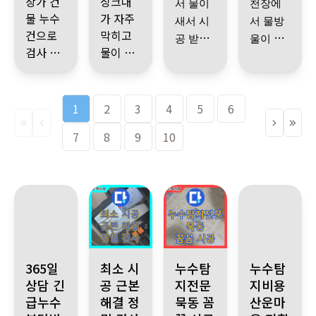
상가 건
싱크대
경우 많
니다. 정
꼈어요.
다.
서 물이
천장에
냈어요
하고 혹
주시고
물 누수
가 자주
다셔서
말 감사
관리실
공사 잘
새서 시
서 물방
설명 잘
시 또 물
깔끔하
미안했
건으로
막히고
합니다!
에 필요
해주셔
공 받았
울이 떨
해주시
이 샐 때
네요
….
게 시공
검사 문
물이 새
한 안내
서 감사
어요
위층 화
.
어져서
진단받
고 시공
대처법
도 잘해
의드렸
검사 결
서 문의
기사님
까지 해
합니다.
장실에
검사 받
고 시공
같은거
까지 알
주세요
습니다.
과 스프
했습니
께 여쭤
주시고,
매니저
문제가
았습니
받아서
강요안
려주셨
추천합
링쿨러
다.
보니 원
공용부
님 팀장
1
2
3
4
5
6
있었는
다
물은 더
.
하셔서
습니다
.
니다
문제로
인이 뭔
는 관리
님 ^^
데 기사
시공 마
이상 안
시공 후
좋아요
~
이후로
물이 샌
기사님
7
지 무슨
금방 해
8
9
10
실에서
주변에
님이 원
치고 더
새는데
관리까
물이 또
거였고
께서 추
작업이
결해주
해결해
혹시라
인도 엄
이상 물
기사님
지 꼼꼼
샌적은
추후 시
가비용
필요한
셔서 너
야 한다
도 누수
청 빨리
안 새는
이 며칠
하게 책
없고 잘
공받기
없이 출
지 다 설
무 감사
는 점도
공사 나
찾아주
거 확실
지나 봐
임져주
지내고
로 했습
장비와
건물 임
명해주
했습니
충분히
오면 꼭
시고 잘
히 확인
야 확실
시는 것
있습니
니다.
검사비
차인 분
시고
다ㅠㅠ
설명해
연락하
설명해
까지 해
해진다
같습니
다 정말
만 받으
들과 상
주셔서
도록 추
주세요
주셨어
.
고 연락
다
셨고 설
의해 시
경기 성남시 분당구 365일 24시간 누수 상담. 긴급 누수 발생 시
감사합
경기 양주시 백석읍, 정밀 검사 후 최소 시공 원칙
서울 중랑구 묵동 누수 발생 정
경기 성남시 분당
안심됐
천 드릴
365일
최소 시
누수탐
누수탐
요
!
넘 감
주신다
명을 너
공날짜
니다
습니다.
께요.
상담 긴
공 근본
지전문
지비용
사합니
고 하셨
무 자세
정한다
마무리
급누수
해결 정
묵동 꼼
산운마
하게 잘
음 다시
다
어요
.
까지 깔