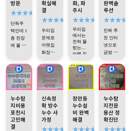
방문
확실해
화, 파
완벽솔
도 자세
꼼하게
단검사
행하시
사 한것
한 설명
결
주시
루션
해주셔
까지 진
겠다고
같지도
과 진행
않아요
서 완벽
행해 정
말씀해
과정을
단독주
하게 마
확한 상
주셨어
며칠걸
이야기
우리집
우리집
진짜 추
택인데
1
무리된
황을 확
요.
려 다시
해주시
에서는
문제로
천 인터
층 천장
걸 확인
인해주
시공전
니 마음
재방문
전혀 몰
이 편했
아랫집
넷으로
에 물 새
할 수 있
셨습니
중 후 사
해서 천
랐는데
어요
화장실
금방 문
었고, 설
는것 때
다.
진으로
아랫 집
장보수
오신 기
명도 친
누수 소
쪽 천장
작업진
의 견적
문에 반
에서 천
까지 해
사님도
장 물이
절하게
견이 없
행 상황
에 물이
낼 수 있
년동안
주셨고
되게 친
샌다고
해주셔
다는 결
을 상세
샌다고
고 기사
이거저
절하고
완전 새
해서 누
서 과정
과를 친
히 알수
좋았네
해서 문
님도 친
거 다해
집 됐어
수 업체
우리 화
요
~~
마다 이
절하게
있게 현
의 했는
절하시
봤었습
요 감사
찾다가
장실 바
포천시 누수, 합리적인 가격으로 누수 해결. 정확한 진단, 불필요
사가정 누수, 화장실 방수 누수 해결 신속하고 정
서울 동대문구 장안동 누수 발생!
서울 용산구 한강
해하기
설명해
장에 없
데 장비
고 실력
니다
.
도
누수탐
신속정
제일 문
장안동
누수탐
닥 방수
합니다
쉬웠습
주시고,
어도 사
의하기
문제라
로 검사
좋으십
무지 원
지비용
확 방수
누수설
지전문
니다. 현
결국 공
진으로
편하고
방수작
포천시
해 보시
누수 사
비 완벽
니다
용산 정
.
밑
인을 못
작업후
정찰제
업 해주
장 정리
용 하수
봐도 정
고민해
가정
해결
확진단
더니 욕
에 집 화
찾아서
에 관리
느낌인
시고
까지 깔
배관에
말 껄끔
결
조배관
장실에
여러 업
곳이 여
법도 잘