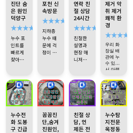
진단 숨
포천 신
연락 친
제거 악
은 원인
속방문
절 상담
취 제거
덕양구
24시간
쾌적 환
경
지하층
누수 포
누수 때
친절한
인트를
문에 걱
설명과
우리 화
장실 배
빠르게
정이 많
현장 매
관에 누
찾아내
았는데,
니저님
수 있어
고 바로
현장에
과 연결
서 아랫
수선해
바로 와
후
기사님
집 화장
께서 손
주셔서
서 꼼꼼
누수 상
실 천장
도 빠르
피해가
하게 점
태 확인
열고 큰
고 꼼꼼
더 커지
검해주
하시고
공사했
도 하시
는데 기
공사 하
지 않았
셨어요.
현장 설
더라구
사님이
기 전에
어요. 작
육안검
명과 동
도봉구 누수, 24시간 누수전화 운영. 숙련된 전문가 신속 방문. 주
노원구 누수 문제 발생 시 꼼꼼한 진단으로 숨겨진
경기 파주시 동패동 e편한세상 운
경기 양주시 옥정
요
누수전
꼼꼼진
친절 상
청소까
누수탐
좀 불안
업 후 다
사뿐만
시에 어
지 깨끗
했는데
화 도봉
단,숨겨
담, 언
지전문
시 검사
아니라
느 방법
하게 해
기사님
구 긴급
진원인,
제든 전
옥정동
일 중에
까지 꼼
공압진
으로 진
줘서 공
께서