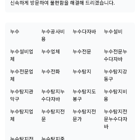
신속하게 방문하여 불편함을 해결해 드리겠습니다.
누수
누수공사비
누수다자바
누수설비
용
누수설비업
누수업체
누수전문
누수전문누
체
수다자바
누수전문업
누수전화
누수탐지
누수탐지강
체
동구
누수탐지관
누수탐지누
누수탐지도
누수탐지비
악구
수다자바
봉구
용
누수탐지업
누수탐지전
누수탐지전
누수탐지전
체
문
문가
문누수다자
바
누수탐지전
누수탐지중